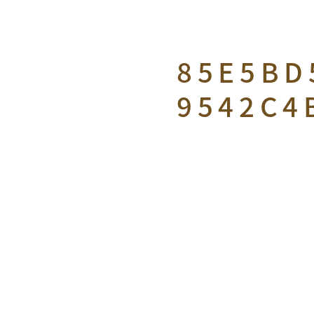
85E5BD
9542C4