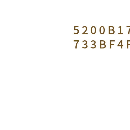
5200B1
733BF4